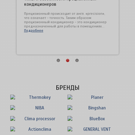
Заказчика или эксплуатационному отделу
кондиционеров
нашей компании.
на
Сист
е
цент
Прецизионный происходит от англ. «precision»,
ний.
пром
что означает - точность. Таким образом
конт
прецизионный кондиционер - это кондиционер
м
Подр
предназначенный для работы в помещениях...
Подробнее
БРЕНДЫ